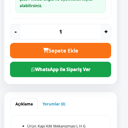
alabilirsiniz.
-
+
Sepete Ekle
WhatsApp ile Sipariş Ver
Açıklama
Yorumlar (0)
Ürün: Kapi Ki̇li̇t Mekani̇zmasi L H G