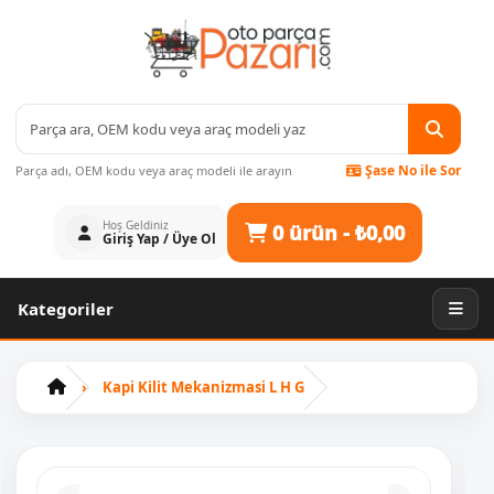
Şase No ile Sor
Parça adı, OEM kodu veya araç modeli ile arayın
Hoş Geldiniz
0 ürün - ₺0,00
Giriş Yap / Üye Ol
Kategoriler
Kapi Ki̇li̇t Mekani̇zmasi L H G