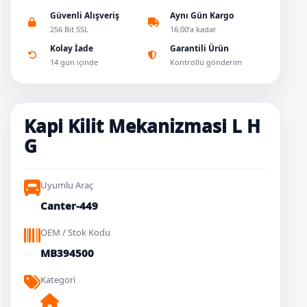
Güvenli Alışveriş
Aynı Gün Kargo
256 Bit SSL
16:00’a kadar
Kolay İade
Garantili Ürün
14 gün içinde
Kontrollü gönderim
Kapi Ki̇li̇t Mekani̇zmasi L H
G
Uyumlu Araç
Canter-449
OEM / Stok Kodu
MB394500
Kategori