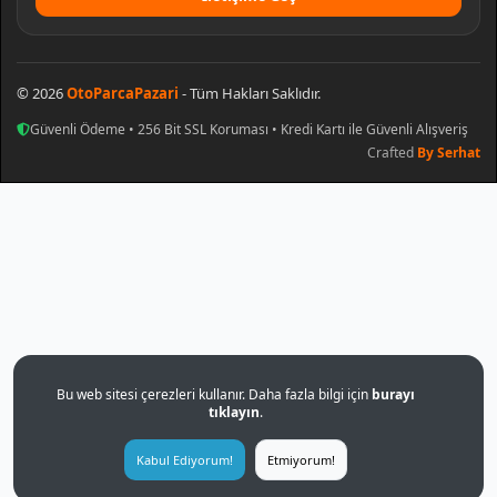
© 2026
OtoParcaPazari
- Tüm Hakları Saklıdır.
Güvenli Ödeme • 256 Bit SSL Koruması • Kredi Kartı ile Güvenli Alışveriş
Crafted
By Serhat
Bu web sitesi çerezleri kullanır. Daha fazla bilgi için
burayı
tıklayın
.
Kabul Ediyorum!
Etmiyorum!